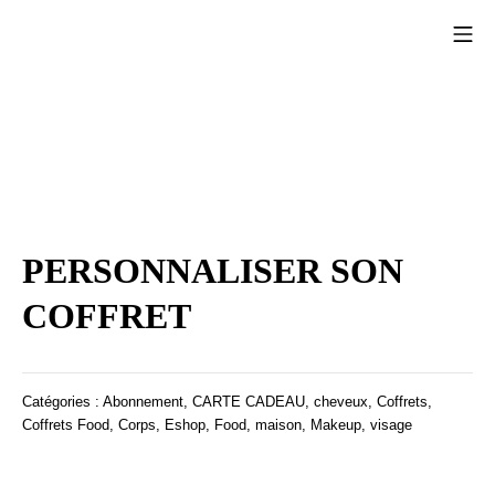
Aller
Me
au
L'Orientale Box
contenu
PERSONNALISER SON
COFFRET
Catégories :
Abonnement
,
CARTE CADEAU
,
cheveux
,
Coffrets
,
Coffrets Food
,
Corps
,
Eshop
,
Food
,
maison
,
Makeup
,
visage