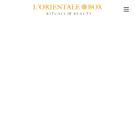
Aller
Me
au
L’Orientale Box
contenu