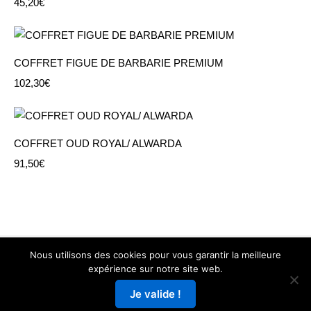
45,20
€
COFFRET FIGUE DE BARBARIE PREMIUM
102,30
€
COFFRET OUD ROYAL/ ALWARDA
91,50
€
Nous utilisons des cookies pour vous garantir la meilleure
Copyright © 2026
L'Orientale Box
—
Mentions Légales
expérience sur notre site web.
powered by
Suki
CGV
JUSQU'A -70 % DE RÉDUCTION SUR NOS COFFRETS
Je valide !
Contact
CADEAUX
Ignorer