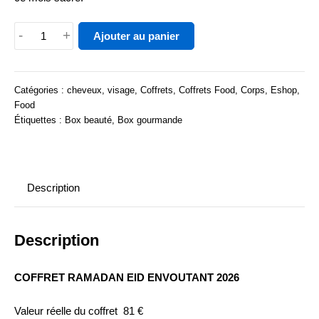
quantité
-
+
Ajouter au panier
de
COFFRET
RAMADAN
Catégories :
cheveux
,
visage
,
Coffrets
,
Coffrets Food
,
Corps
,
Eshop
,
EID
Food
2026
Étiquettes :
Box beauté
,
Box gourmande
Description
Description
COFFRET RAMADAN EID ENVOUTANT 2026
Valeur réelle du coffret 81 €