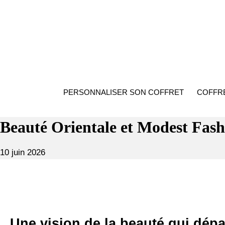
Aller
au
contenu
PERSONNALISER SON COFFRET
COFFRE
Beauté Orientale et Modest Fash
10
10 juin 2026
juin
2026
Une vision de la beauté qui dép