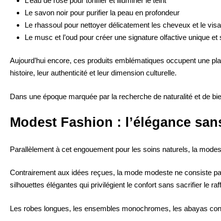
L’eau de rose
pour tonifier et illuminer le teint
Le savon noir
pour purifier la peau en profondeur
Le rhassoul pour nettoyer délicatement les cheveux et le vis
Le musc et l’oud pour créer une signature olfactive unique et
Aujourd’hui encore, ces produits emblématiques occupent une plac
histoire, leur authenticité et leur dimension culturelle.
Dans une époque marquée par la recherche de naturalité et de b
Modest Fashion : l’élégance sa
Parallèlement à cet engouement pour les soins naturels, la mod
Contrairement aux idées reçues, la mode modeste ne consiste pas 
silhouettes élégantes qui privilégient le confort sans sacrifier le ra
Les robes longues, les ensembles monochromes, les abayas contempo